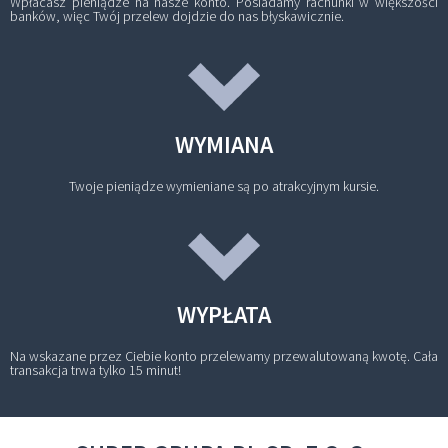
Wpłacasz pieniądze na nasze konto. Posiadamy rachunki w większości
banków, więc Twój przelew dojdzie do nas błyskawicznie.
WYMIANA
Twoje pieniądze wymieniane są po atrakcyjnym kursie.
WYPŁATA
Na wskazane przez Ciebie konto przelewamy przewalutowaną kwotę. Cała
transakcja trwa tylko 15 minut!