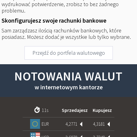
wydrukować potwierdzenie, zrobisz to bez żadnego
problemu.
Skonfigurujesz swoje rachunki bankowe
Sam zarządzasz ilością rachunków bankowych, które
posiadasz. Możesz dodać je wszystkie lub tylko wybrane.
Przejdź do portfela walutowego
NOTOWANIA WALUT
w internetowym kantorze
10
s
Sprzedajesz
Kupujesz
4,2771
4,3181
EUR