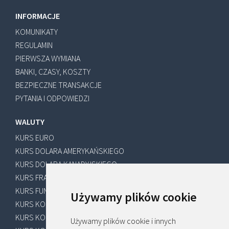
INFORMACJE
KOMUNIKATY
REGULAMIN
PIERWSZA WYMIANA
BANKI, CZASY, KOSZTY
BEZPIECZNE TRANSAKCJE
PYTANIA I ODPOWIEDZI
WALUTY
KURS EURO
KURS DOLARA AMERYKAŃSKIEGO
KURS DOLARA KANADYJSKIEGO
KURS FRANKA SZWAJCARSKIEGO
KURS FUNTA SZTERLINGA
Używamy plików cookie
KURS KORONY SZWEDZKIEJ
KURS KORONY DUŃSKIEJ
Używamy plików cookie i innych