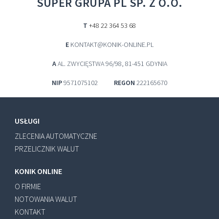
SUPER GRUPA PL SP. Z O.O.
T
+48 22 364 53 68
E
KONTAKT@KONIK-ONLINE.PL
A
AL. ZWYCIĘSTWA 96/98, 81-451 GDYNIA
NIP
9571075102
REGON
222165670
USŁUGI
ZLECENIA AUTOMATYCZNE
PRZELICZNIK WALUT
KONIK ONLINE
O FIRMIE
NOTOWANIA WALUT
KONTAKT