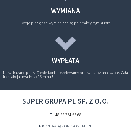
WYMIANA
Twoje pieniądze wymieniane są po atrakcyjnym kursie.
WYPŁATA
Na wskazane przez Ciebie konto przelewamy przewalutowaną kwotę. Cała
transakcja trwa tylko 15 minut!
SUPER GRUPA PL SP. Z O.O.
T
+48 22 364 53 68
E
KONTAKT@KONIK-ONLINE.PL