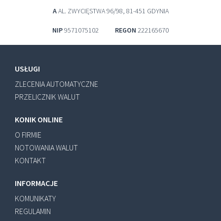
A
AL. ZWYCIĘSTWA 96/98, 81-451 GDYNIA
NIP
9571075102
REGON
222165670
USŁUGI
ZLECENIA AUTOMATYCZNE
PRZELICZNIK WALUT
KONIK ONLINE
O FIRMIE
NOTOWANIA WALUT
KONTAKT
INFORMACJE
KOMUNIKATY
REGULAMIN