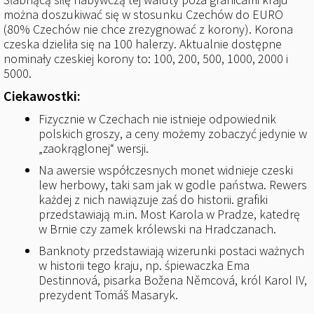
można doszukiwać się w stosunku Czechów do EURO
(80% Czechów nie chce zrezygnować z korony). Korona
czeska dzieliła się na 100 halerzy. Aktualnie dostępne
nominały czeskiej korony to: 100, 200, 500, 1000, 2000 i
5000.
Ciekawostki:
Fizycznie w Czechach nie istnieje odpowiednik
polskich groszy, a ceny możemy zobaczyć jedynie w
„zaokrąglonej“ wersji.
Na awersie współczesnych monet widnieje czeski
lew herbowy, taki sam jak w godle państwa. Rewers
każdej z nich nawiązuje zaś do historii. grafiki
przedstawiają m.in. Most Karola w Pradze, katedrę
w Brnie czy zamek królewski na Hradczanach.
Banknoty przedstawiają wizerunki postaci ważnych
w historii tego kraju, np. śpiewaczka Ema
Destinnová, pisarka Božena Němcová, król Karol IV,
prezydent Tomáš Masaryk.