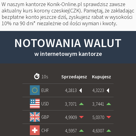
W naszym kantorze Konik-Online.pl sprawdzisz zawsze
aktualny kurs korony czeskiej(CZK). Pamiętaj, że zakładając
bezpłatne konto jeszcze dziś, zyskujesz rabat w wysokości
10% na 90 dni* niezależnie od ilości wymian i kwoty.
NOTOWANIA WALUT
w internetowym kantorze
10
s
Sprzedajesz
Kupujesz
4,2813
4,3223
EUR
USD
3,7071
3,7441
GBP
4,9909
5,0370
CHF
4,5957
4,6307