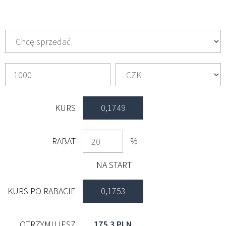
KURS
0,1749
RABAT
%
NA START
KURS PO RABACIE
0,1753
OTRZYMUJESZ
175,3 PLN