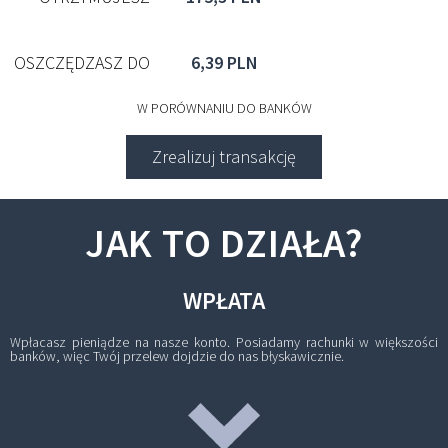
OSZCZĘDZASZ DO
6,39 PLN
W PORÓWNANIU DO BANKÓW
Zrealizuj transakcję
JAK TO DZIAŁA?
WPŁATA
Wpłacasz pieniądze na nasze konto. Posiadamy rachunki w większości
banków, więc Twój przelew dojdzie do nas błyskawicznie.